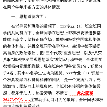
的团队精神，坚韧的斗志和强大的凝聚力，以下是该班
在两个学年来各方面的具体情况：
一、思想道德方面：
在辅导员和班委的带领下，xxx专业（1）班全班同
学的共同努力下，全班同学在思想上都积极要求进步都
能端正态度，坚持正确立场，能够积极维护国家和集体
的整体利益。并且全班同学在学习中、生活中都不断提
高自身的政治素质，把“三个代表”重要思想，以及“八荣
八耻”和科技发展观思想落实到实际行动中去。全体同学
都积极向党组织靠拢，现在班内有预备党员1名，积极分
子4名，其余45名学生也均为团员。xxx专业（1）班是一
个极具凝聚力和拼搏精神的团队，是一个充满活力，充
满激情，团结向上的班集体。全班都有较强的集体荣誉
感，都乐于助人，热爱劳动，不断奋
……此处隐藏
26473个字……
注重动手动口能力的锻炼，全班同学积极
参加班级和院系活动。