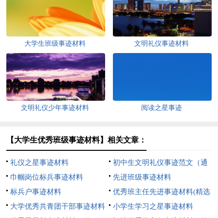
大学生班级事迹材料
文明礼仪事迹材料
文明礼仪少年事迹材料
阅读之星事迹
【大学生优秀班级事迹材料】相关文章：
礼仪之星事迹材料
初中生文明礼仪事迹范文（通
巾帼岗位标兵事迹材料
用5篇）
先进班级事迹材料
标兵户事迹材料
优秀班主任先进事迹材料(精选
大学优秀共青团干部事迹材料
15篇)
小学生学习之星事迹材料