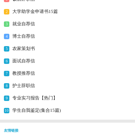
大学助学金申请书15篇
2
就业自荐信
3
博士自荐信
4
农家策划书
5
面试自荐信
6
教授推荐信
7
护士辞职信
8
专业实习报告【热门】
9
学生自我鉴定(集合15篇)
10
友情链接
: