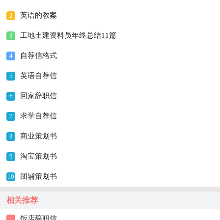
英语的教案
2
工地土建资料员年终总结11篇
3
自荐信格式
4
英语自荐信
5
回家辞职信
6
求学自荐信
7
商业策划书
8
淘宝策划书
9
团辅策划书
10
相关推荐
饭店辞职信
1