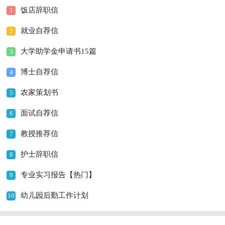
饭店辞职信
1
就业自荐信
2
大学助学金申请书15篇
3
博士自荐信
4
农家策划书
5
面试自荐信
6
教授推荐信
7
护士辞职信
8
专业实习报告【热门】
9
幼儿园后勤工作计划
10