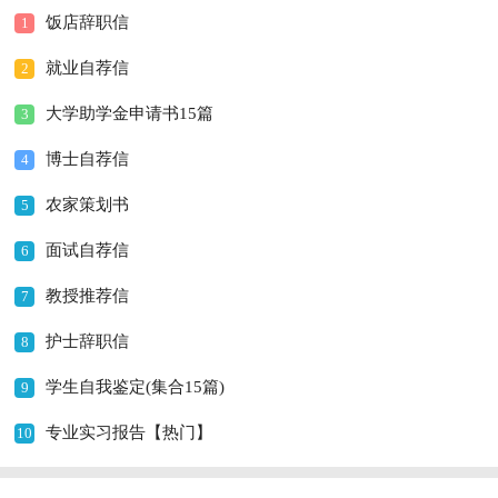
饭店辞职信
1
就业自荐信
2
大学助学金申请书15篇
3
博士自荐信
4
农家策划书
5
面试自荐信
6
教授推荐信
7
护士辞职信
8
学生自我鉴定(集合15篇)
9
专业实习报告【热门】
10