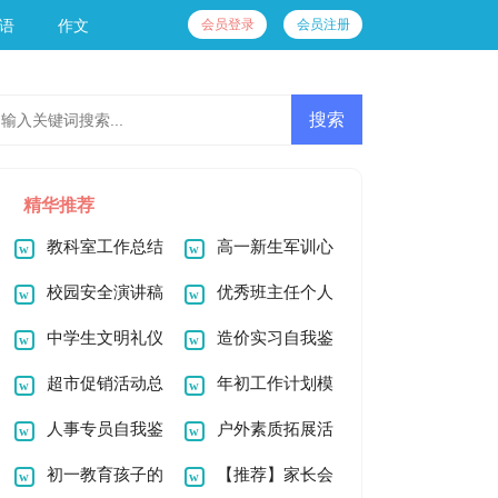
会员登录
会员注册
语
作文
精华推荐
教科室工作总结
高一新生军训心
校园安全演讲稿
得体会15篇
优秀班主任个人
中学生文明礼仪
先进事迹材料8篇
造价实习自我鉴
演讲稿
超市促销活动总
定
年初工作计划模
结
人事专员自我鉴
板汇总五篇
户外素质拓展活
定
初一教育孩子的
动总结
【推荐】家长会