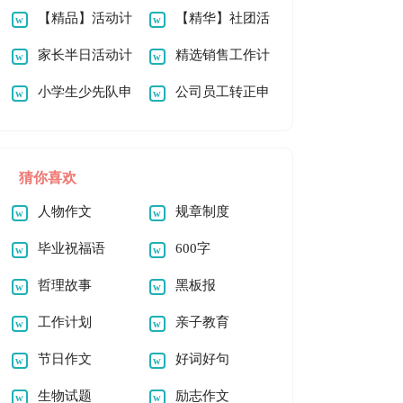
心得体会
【精品】活动计
的邀请函模板合集六
【精华】社团活
划模板集合7篇
家长半日活动计
篇
动计划范文合集八篇
精选销售工作计
划
小学生少先队申
划集锦7篇
公司员工转正申
请书范文汇编十篇
请书（通用14篇）
猜你喜欢
人物作文
规章制度
毕业祝福语
600字
哲理故事
黑板报
工作计划
亲子教育
节日作文
好词好句
生物试题
励志作文