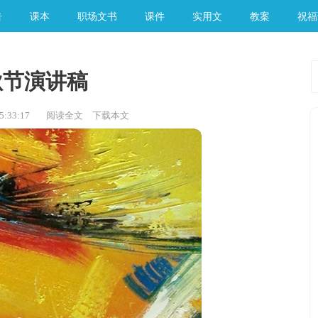
告
课本
职场文书
课件
实用文
教案
祝福
秋节演讲稿
:33:17
阅读全文
下载本文