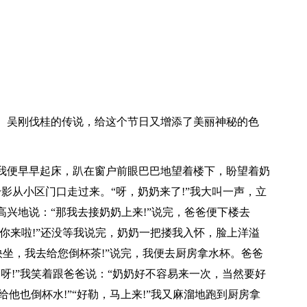
、吴刚伐桂的传说，给这个节日又增添了美丽神秘的色
我便早早起床，趴在窗户前眼巴巴地望着楼下，盼望着奶
影从小区门口走过来。“呀，奶奶来了!”我大叫一声，立
兴地说：“那我去接奶奶上来!”说完，爸爸便下楼去
，你来啦!”还没等我说完，奶奶一把搂我入怀，脸上洋溢
快坐，我去给您倒杯茶!”说完，我便去厨房拿水杯。爸爸
呀!”我笑着跟爸爸说：“奶奶好不容易来一次，当然要好
给他也倒杯水!”“好勒，马上来!”我又麻溜地跑到厨房拿