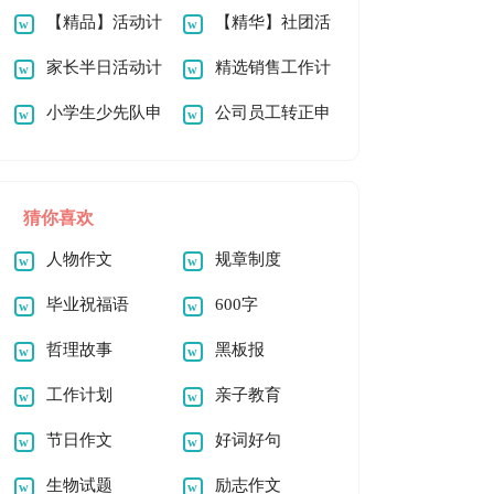
心得体会
【精品】活动计
的邀请函模板合集六
【精华】社团活
划模板集合7篇
家长半日活动计
篇
动计划范文合集八篇
精选销售工作计
划
小学生少先队申
划集锦7篇
公司员工转正申
请书范文汇编十篇
请书（通用14篇）
猜你喜欢
人物作文
规章制度
毕业祝福语
600字
哲理故事
黑板报
工作计划
亲子教育
节日作文
好词好句
生物试题
励志作文