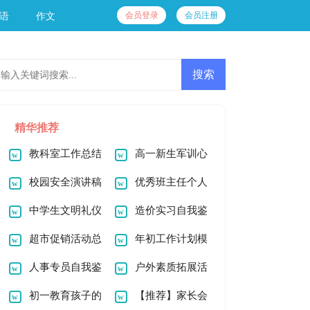
会员登录
会员注册
语
作文
精华推荐
教科室工作总结
高一新生军训心
校园安全演讲稿
得体会15篇
优秀班主任个人
中学生文明礼仪
先进事迹材料8篇
造价实习自我鉴
演讲稿
超市促销活动总
定
年初工作计划模
结
人事专员自我鉴
板汇总五篇
户外素质拓展活
定
初一教育孩子的
动总结
【推荐】家长会