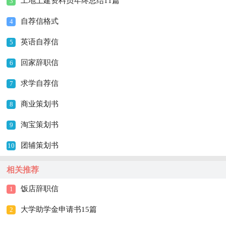
工地土建资料员年终总结11篇
3
自荐信格式
4
英语自荐信
5
回家辞职信
6
求学自荐信
7
商业策划书
8
淘宝策划书
9
团辅策划书
10
相关推荐
饭店辞职信
1
大学助学金申请书15篇
2