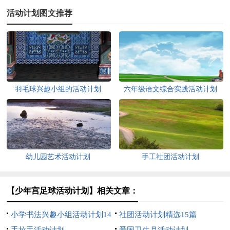
活动计划图文推荐
羽毛球兴趣小组的活动计划
六年级语文综合实践活动计划
幼儿园艺术活动计划
手工社团活动计划
【少年宫足球活动计划】相关文章：
小学书法兴趣小组活动计划14
社团活动计划精选15篇