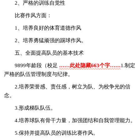
2、严格的训练自觉性
比赛作风方面：
1、培养良好的体育道德作风
2、培养勇猛顽强的踢球作风。
五、全面提高队员的基本技术
9899年龄段（校足
……此处隐藏663个字……
1.制定
严格的队伍管理制度与纪律。
2.培养荣誉感、责任感，树立为队、为校争光的信
念。
3.形成梯队队伍。
4.培养球队有骨干力量，加强团结和自我管理能力。
5.保持并提高队员的训练比赛作风。