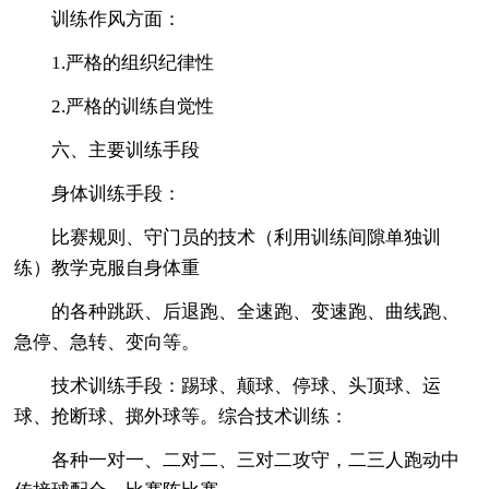
训练作风方面：
1.严格的组织纪律性
2.严格的训练自觉性
六、主要训练手段
身体训练手段：
比赛规则、守门员的技术（利用训练间隙单独训
练）教学克服自身体重
的各种跳跃、后退跑、全速跑、变速跑、曲线跑、
急停、急转、变向等。
技术训练手段：踢球、颠球、停球、头顶球、运
球、抢断球、掷外球等。综合技术训练：
各种一对一、二对二、三对二攻守，二三人跑动中