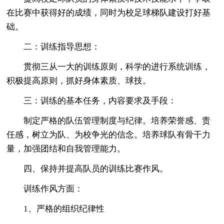
在比赛中获得好的成绩，同时为校足球梯队建设打好基
础。
二：训练指导思想：
贯彻三从一大的训练原则，科学的进行系统训练，
积极提高原则，抓好身体素质、球技。
三：训练的基本任务，内容要求及手段：
制定严格的队伍管理制度与纪律。培养荣誉感、责
任感，树立为队、为校争光的信念。培养球队有骨干力
量，加强团结和自我管理能力。
四、保持并提高队员的训练比赛作风。
训练作风方面：
1、严格的组织纪律性