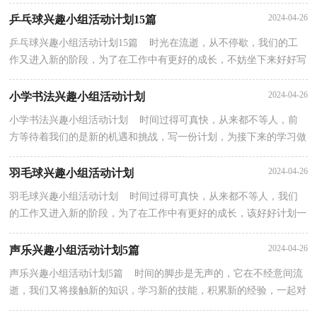
怎么拟定才合适呢？以下是小编为大家整理的语文兴...
2024-04-26
乒乓球兴趣小组活动计划15篇
乒乓球兴趣小组活动计划15篇 时光在流逝，从不停歇，我们的工
作又进入新的阶段，为了在工作中有更好的成长，不妨坐下来好好写
写计划吧。计划怎么写才不会流于形式呢？下面是小编整...
2024-04-26
小学书法兴趣小组活动计划
小学书法兴趣小组活动计划 时间过得可真快，从来都不等人，前
方等待着我们的是新的机遇和挑战，写一份计划，为接下来的学习做
准备吧！相信大家又在为写计划犯愁了？以下是小编为大家...
2024-04-26
羽毛球兴趣小组活动计划
羽毛球兴趣小组活动计划 时间过得可真快，从来都不等人，我们
的工作又进入新的阶段，为了在工作中有更好的成长，该好好计划一
下接下来的工作了！那么计划怎么拟定才能发挥它最大的...
2024-04-26
声乐兴趣小组活动计划5篇
声乐兴趣小组活动计划5篇 时间的脚步是无声的，它在不经意间流
逝，我们又将接触新的知识，学习新的技能，积累新的经验，一起对
今后的学习做个计划吧。那么你真正懂得怎么制定计划...