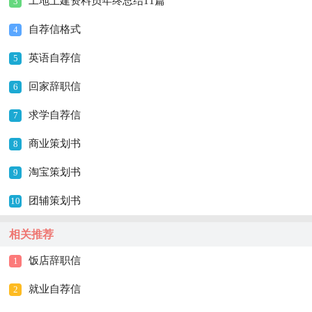
工地土建资料员年终总结11篇
3
自荐信格式
4
英语自荐信
5
回家辞职信
6
求学自荐信
7
商业策划书
8
淘宝策划书
9
团辅策划书
10
相关推荐
饭店辞职信
1
就业自荐信
2